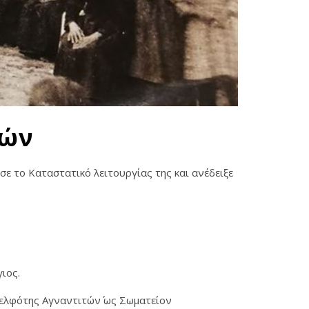
νών
σε το Καταστατικό λειτουργίας της και ανέδειξε
ιος.
ελφότης Αγναντιτών΄ ως Σωματείον