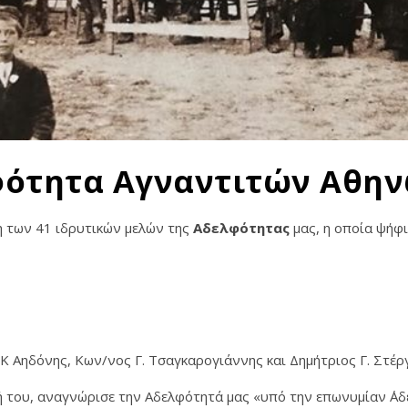
ότητα Αγναντιτών Αθη
η των 41 ιδρυτικών μελών της
Αδελφότητας
μας, η οποία ψήφι
 Κ Αηδόνης, Κων/νος Γ. Τσαγκαρογιάννης και Δημήτριος Γ. Στέργ
του, αναγνώρισε την Αδελφότητά μας «υπό την επωνυμίαν ΄Αδ