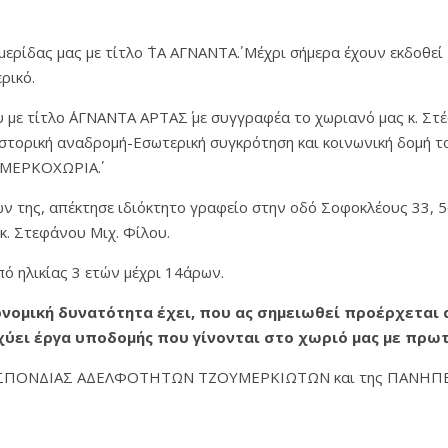
ερίδας μας με τίτλο ΄ΤΑ ΑΓΝΑΝΤΑ΄. Μέχρι σήμερα έχουν εκδοθεί
ρικό.
 με τίτλο ΄ΑΓΝΑΝΤΑ ΑΡΤΑΣ΄ με συγγραφέα το χωριανό μας κ. Στ
«Ιστορική αναδρομή-Εσωτερική συγκρότηση και κοινωνική δομή
ΟΥΜΕΡΚΟΧΩΡΙΑ΄.
ών της, απέκτησε ιδιόκτητο γραφείο στην οδό Σοφοκλέους 33, 
 Στεφάνου Μιχ. Φίλου.
πό ηλικίας 3 ετών μέχρι 14άρων.
κονομική δυνατότητα έχει, που ας σημειωθεί προέρχεται
ισχύει έργα υποδομής που γίνονται στο χωριό μας με πρ
 ΟΜΟΣΠΟΝΔΙΑΣ ΑΔΕΛΦΟΤΗΤΩΝ ΤΖΟΥΜΕΡΚΙΩΤΩΝ και της ΠΑΝΗ