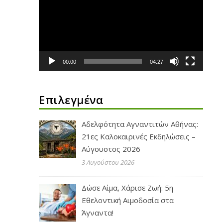
Βίντεο
00:00
04:27
Επιλεγμένα
Αδελφότητα Αγναντιτών Αθήνας:
21ες Καλοκαιρινές Εκδηλώσεις –
Αύγουστος 2026
3 Αυγούστου 2026
Δώσε Αίμα, Χάρισε Ζωή: 5η
Εθελοντική Αιμοδοσία στα
Άγναντα!