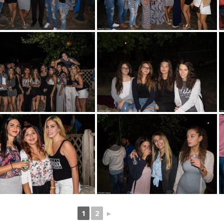
1
2
►