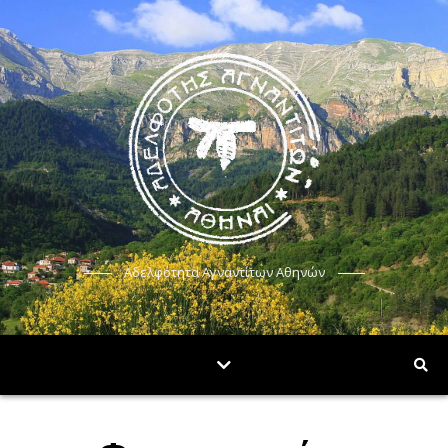
Αδελφότητα Αγναντίτων Αθηνών