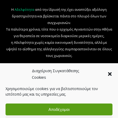
Η
Αδελφότητα
από την ίδρυσή της έχει αναπτύξει αξιόλογη
δραστηριότητα και βρίσκεται πάντα στο πλευρό όλων των
συγχωριανών.
Τα παλιότερα χρόνια, τότε που ο ερχομός Αγναντιτών στην Αθήνα
για θεραπεία σε νοσοκομεία διαρκούσε μερικές ημέρες,
η Αδελφότητα χωρίς καμία οικονομική δυνατότητα, αλλά με
υψηλό το αίσθημα της αλληλεγγύης συμπαραστεκόνταν σε όλους
τους χωριανούς.
Κείμενα:
Κων/νος Α. Παπακίτσος, Χρήστος Α. Παπακίτσος,
Διαχείριση Συγκατάθεσης
Στέφανος Μ. Φίλος
Cookies
Φωτογραφίες:
Θανάσης Γ. Νικολός, Κώστας Λ. Μαυροπάνος,
Γιώργος Λ. Φίλος, Βαγγέλης Δ. Λεμονιάς, Ιωάννης Δ. Πολύζος
Χρησιμοποιούμε cookies για να βελτιστοποιούμε τον
ιστότοπό μας και τις υπηρεσίες μας.
© 2026 - All Rights Reserved. | Developed by
siteGraph.gr
Αποδέχομαι
|
Bard θέμα από
WP Royal
.
Χρήσιμα τηλέφωνα
Τρόποι συνδρομής
Επικοινωνία