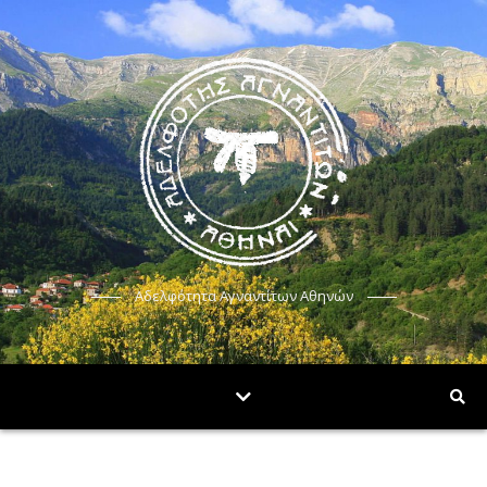
Αδελφότητα Αγναντίτων Αθηνών