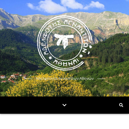
Αδελφότητα Αγναντίτων Αθηνών