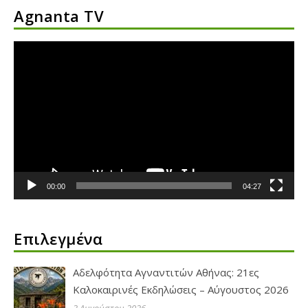
Agnanta TV
Πρόγραμμα
Αναπαραγωγής
Βίντεο
00:00
04:27
Επιλεγμένα
Αδελφότητα Αγναντιτών Αθήνας: 21ες
Καλοκαιρινές Εκδηλώσεις – Αύγουστος 2026
3 Αυγούστου 2026