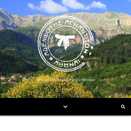
Αδελφότητα Αγναντίτων Αθηνών