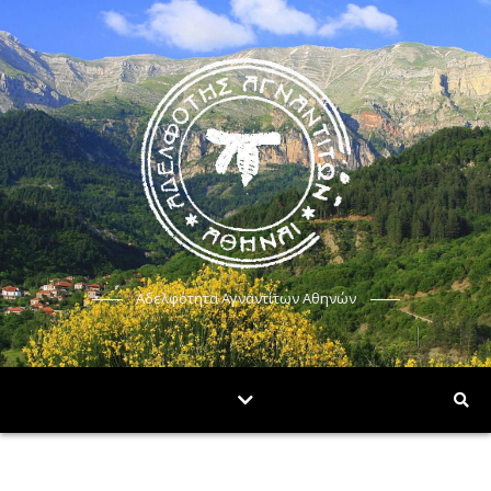
Αδελφότητα Αγναντίτων Αθηνών