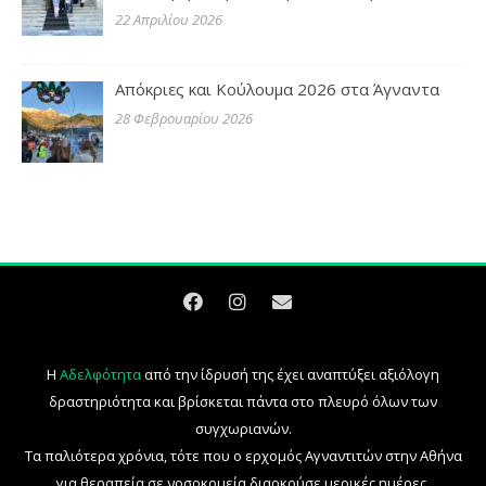
22 Απριλίου 2026
Απόκριες και Κούλουμα 2026 στα Άγναντα
28 Φεβρουαρίου 2026
Η
Αδελφότητα
από την ίδρυσή της έχει αναπτύξει αξιόλογη
δραστηριότητα και βρίσκεται πάντα στο πλευρό όλων των
συγχωριανών.
Τα παλιότερα χρόνια, τότε που ο ερχομός Αγναντιτών στην Αθήνα
για θεραπεία σε νοσοκομεία διαρκούσε μερικές ημέρες,