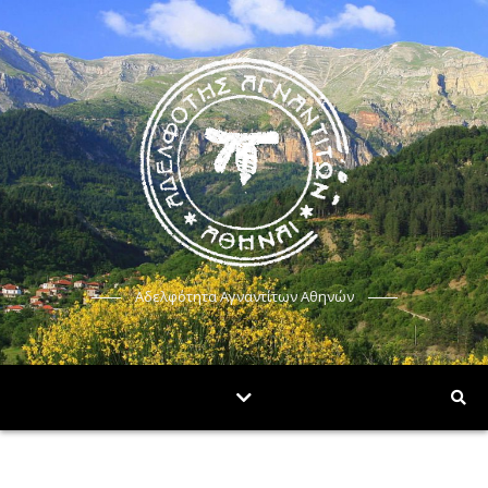
Αδελφότητα Αγναντίτων Αθηνών