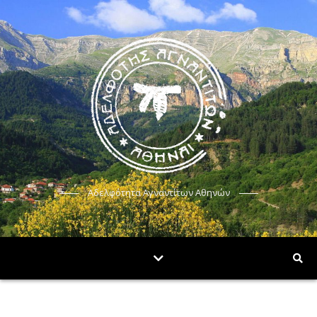
Αδελφότητα Αγναντίτων Αθηνών