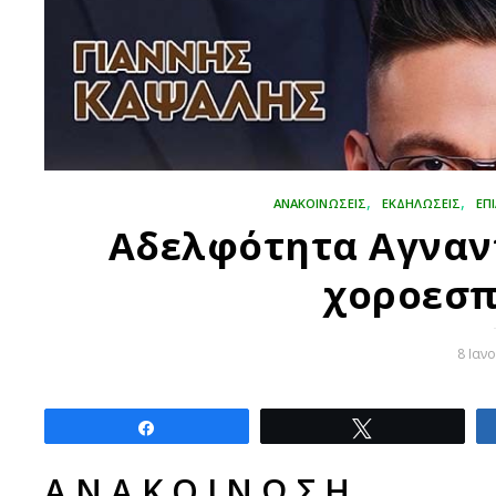
,
,
ΑΝΑΚΟΙΝΩΣΕΙΣ
ΕΚΔΗΛΏΣΕΙΣ
ΕΠ
Αδελφότητα Αγναντ
χοροεσπ
8 Ιαν
Share
Tweet
Α Ν Α Κ Ο Ι Ν Ω Σ Η