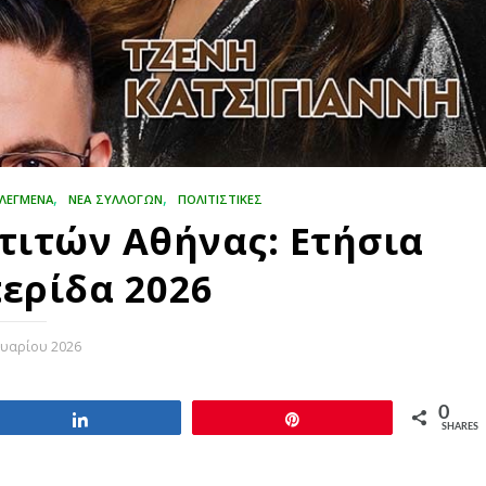
,
,
ΙΛΕΓΜΈΝΑ
ΝΕΑ ΣΥΛΛΟΓΩΝ
ΠΟΛΙΤΙΣΤΙΚΈΣ
ιτών Αθήνας: Ετήσια
ερίδα 2026
ουαρίου 2026
0
Share
Pin
SHARES