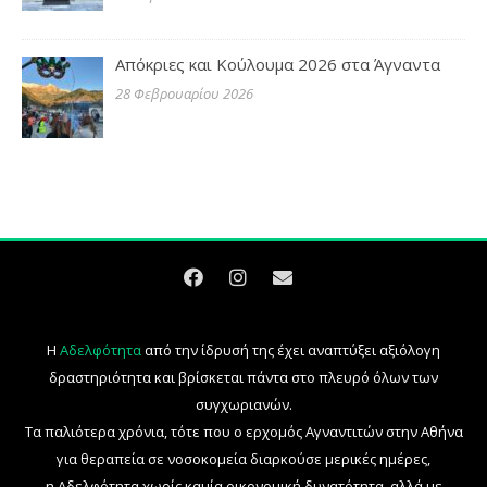
Απόκριες και Κούλουμα 2026 στα Άγναντα
28 Φεβρουαρίου 2026
Η
Αδελφότητα
από την ίδρυσή της έχει αναπτύξει αξιόλογη
δραστηριότητα και βρίσκεται πάντα στο πλευρό όλων των
συγχωριανών.
Τα παλιότερα χρόνια, τότε που ο ερχομός Αγναντιτών στην Αθήνα
για θεραπεία σε νοσοκομεία διαρκούσε μερικές ημέρες,
η Αδελφότητα χωρίς καμία οικονομική δυνατότητα, αλλά με