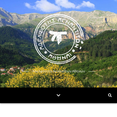
Αδελφότητα Αγναντίτων Αθηνών