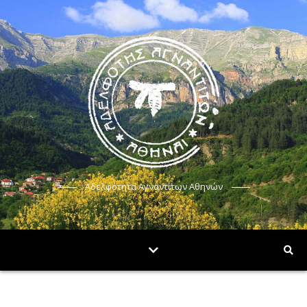
Αδελφότητα Αγναντίτων Αθηνών