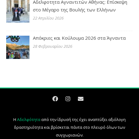
Αδελφοτητα Αγναντιτών Αθήνας: Επίσκεψη
στο Μέγαρο της Βουλής των Ελλήνων
22 Απριλίου 2026
Απόκριες και Κούλουμα 2026 στα Άγναντα
28 Φεβρουαρίου 2026
Η
Αδελφότητα
από την ίδρυσή της έχει αναπτύξει αξιόλογη
δραστηριότητα και βρίσκεται πάντα στο πλευρό όλων των
συγχωριανών.