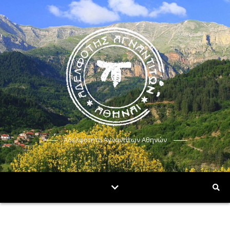
Αδελφότητα Αγναντίτων Αθηνών