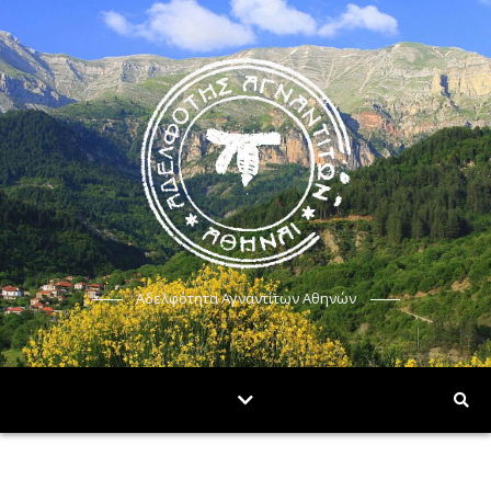
Αδελφότητα Αγναντίτων Αθηνών