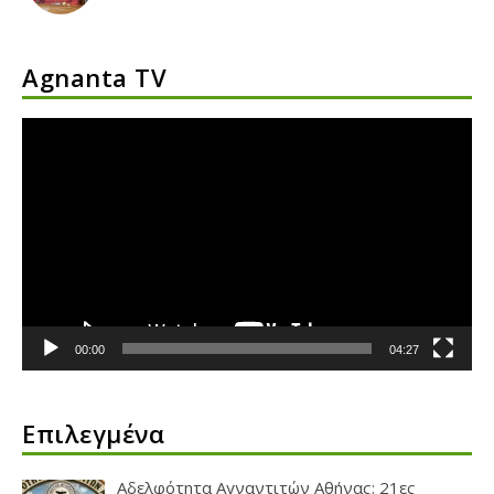
Agnanta TV
Πρόγραμμα
Αναπαραγωγής
Βίντεο
00:00
04:27
Επιλεγμένα
Αδελφότητα Αγναντιτών Αθήνας: 21ες