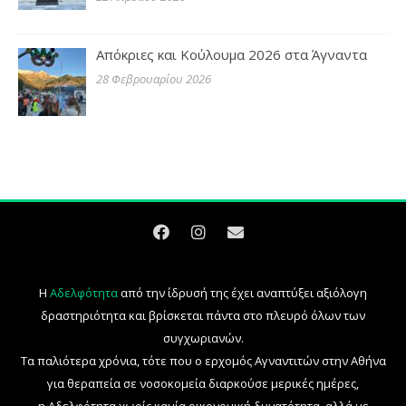
Απόκριες και Κούλουμα 2026 στα Άγναντα
28 Φεβρουαρίου 2026
Η
Αδελφότητα
από την ίδρυσή της έχει αναπτύξει αξιόλογη
δραστηριότητα και βρίσκεται πάντα στο πλευρό όλων των
συγχωριανών.
Τα παλιότερα χρόνια, τότε που ο ερχομός Αγναντιτών στην Αθήνα
για θεραπεία σε νοσοκομεία διαρκούσε μερικές ημέρες,
η Αδελφότητα χωρίς καμία οικονομική δυνατότητα, αλλά με