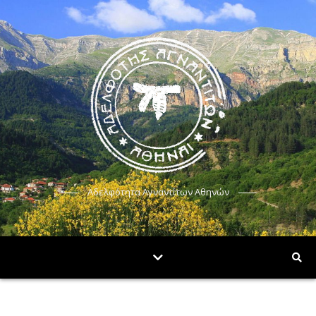
Αδελφότητα Αγναντίτων Αθηνών