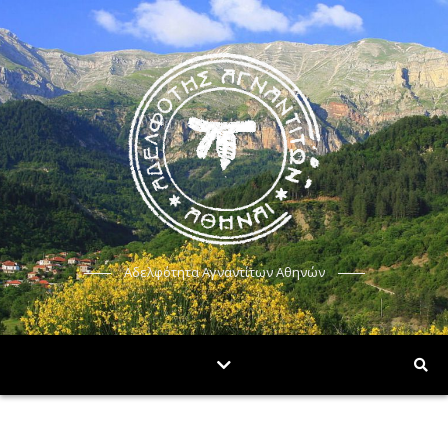
Αδελφότητα Αγναντίτων Αθηνών