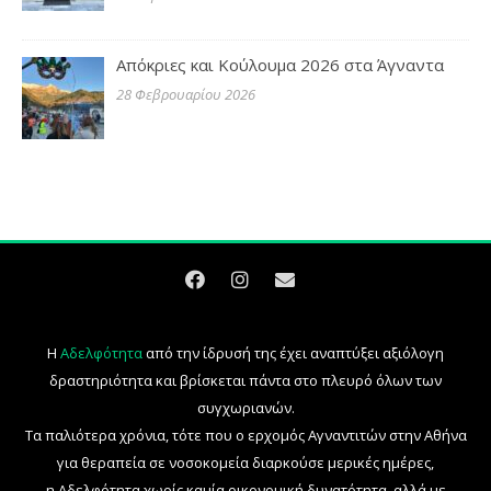
Απόκριες και Κούλουμα 2026 στα Άγναντα
28 Φεβρουαρίου 2026
Η
Αδελφότητα
από την ίδρυσή της έχει αναπτύξει αξιόλογη
δραστηριότητα και βρίσκεται πάντα στο πλευρό όλων των
συγχωριανών.
Τα παλιότερα χρόνια, τότε που ο ερχομός Αγναντιτών στην Αθήνα
για θεραπεία σε νοσοκομεία διαρκούσε μερικές ημέρες,
η Αδελφότητα χωρίς καμία οικονομική δυνατότητα, αλλά με