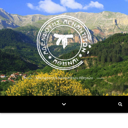
Αδελφότητα Αγναντίτων Αθηνών