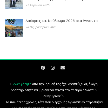
22 Απριλίου 2026
Απόκριες και Κούλουμα 2026 στα Άγναντα
28 Φεβρουαρίου 2026
Η
Αδελφότητα
από την ίδρυσή της έχει αναπτύξει αξιόλογη
δραστηριότητα και βρίσκεται πάντα στο πλευρό όλων των
συγχωριανών.
Τα παλιότερα χρόνια, τότε που ο ερχομός Αγναντιτών στην Αθήνα
για θεραπεία σε νοσοκομεία διαρκούσε μερικές ημέρες,