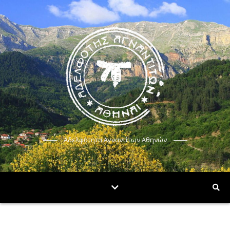
Αδελφότητα Αγναντίτων Αθηνών