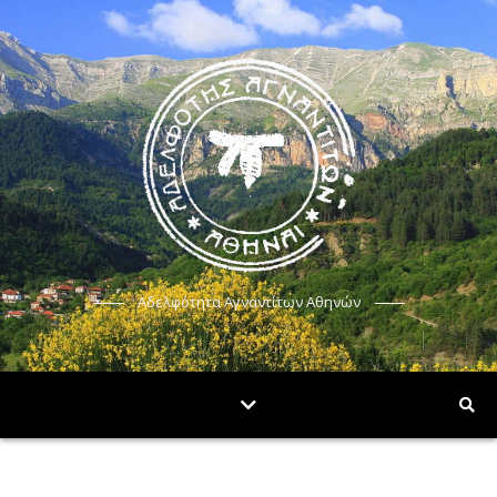
Αδελφότητα Αγναντίτων Αθηνών