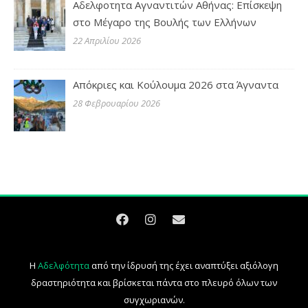
Αδελφοτητα Αγναντιτών Αθήνας: Επίσκεψη
στο Μέγαρο της Βουλής των Ελλήνων
22 Απριλίου 2026
Απόκριες και Κούλουμα 2026 στα Άγναντα
28 Φεβρουαρίου 2026
Η
Αδελφότητα
από την ίδρυσή της έχει αναπτύξει αξιόλογη
δραστηριότητα και βρίσκεται πάντα στο πλευρό όλων των
συγχωριανών.