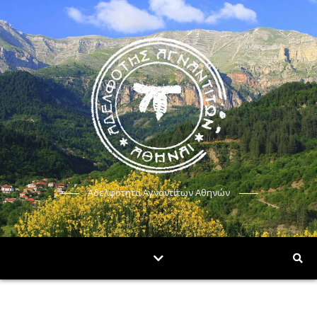
Αδελφότητα Αγναντίτων Αθηνών