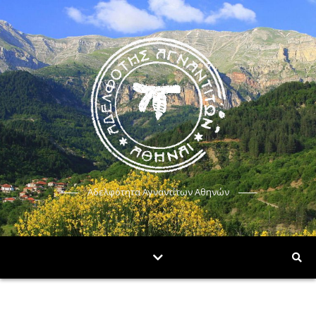
Αδελφότητα Αγναντίτων Αθηνών