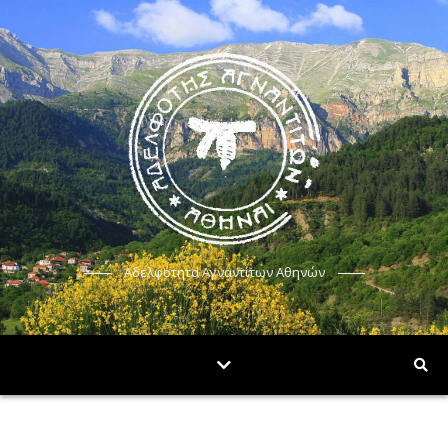
Αδελφότητα Αγναντίτων Αθηνών