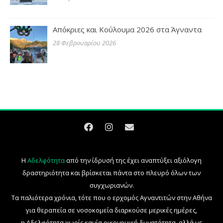
Απόκριες και Κούλουμα 2026 στα Άγναντα
28 Φεβρουαρίου 2026
Η
Αδελφότητα
από την ίδρυσή της έχει αναπτύξει αξιόλογη
δραστηριότητα και βρίσκεται πάντα στο πλευρό όλων των
συγχωριανών.
Τα παλιότερα χρόνια, τότε που ο ερχομός Αγναντιτών στην Αθήνα
για θεραπεία σε νοσοκομεία διαρκούσε μερικές ημέρες,
η Αδελφότητα χωρίς καμία οικονομική δυνατότητα, αλλά με