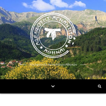
Αδελφότητα Αγναντίτων Αθηνών