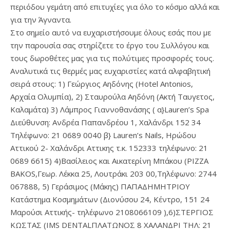
περιόδου γεμάτη από επιτυχίες για όλο το κόσμο αλλά και
για την Άγναντα.
Στο σημείο αυτό να ευχαριστήσουμε όλους εσάς που με
την παρουσία σας στηρίζετε το έργο του Συλλόγου και
τους δωροθέτες μας για τις πολύτιμες προσφορές τους.
Αναλυτικά τις θερμές μας ευχαριστίες κατά αλφαβητική
σειρά στους: 1) Γεώργιος Αηδόνης (Ηοtel Antonios,
Αρχαία Ολυμπία), 2) Σταυρούλα Αηδόνη (Ακτή Ταυγετος,
Καλαμάτα) 3) Λάμπρος Γιαννοθανάσης ( α}Lauren’s Spa
Διεύθυνση: Ανδρέα Παπανδρέου 1, Χαλάνδρι 152 34
Τηλέφωνο: 21 0689 0040 β} Lauren’s Nails, Ηρώδου
Αττικού 2- Χαλάνδρι Αττικης τ.κ. 152333 τηλέφωνο: 21
0689 6615) 4)Βασίλειος και Αικατερίνη Μπάκου (PIZZA
BAKOS,Γεωρ. Λέκκα 25, Λουτράκι 203 00,Τηλέφωνο: 2744
067888, 5) Γεράσιμος (Μάκης) ΠΑΠΑΔΗΜΗΤΡΙΟΥ
Κατάστημα Κοσμημάτων (Διονύσου 24, Κέντρο, 151 24
Μαρούσι Αττικής- τηλέφωνο 2108066109 ),6)ΣΤΕΡΓΙΟΣ
ΚΩΣΤΑΣ (IMS DENTALΠΛΑΤΩΝΟΣ 8 ΧΑΛΑΝΔΡΙ ΤΗΛ: 21