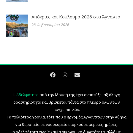
Απόκριες και Κούλουμα 2026 στα Άγναντα
28 Φεβρουαρίου 2026
Η
Αδελφότητα
από την ίδρυσή της έχει αναπτύξει αξιόλογη
δραστηριότητα και βρίσκεται πάντα στο πλευρό όλων των
συγχωριανών.
Τα παλιότερα χρόνια, τότε που ο ερχομός Αγναντιτών στην Αθήνα
για θεραπεία σε νοσοκομεία διαρκούσε μερικές ημέρες,
η Αδελφότητα χωρίς καμία οικονομική δυνατότητα, αλλά με