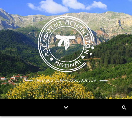
Αδελφότητα Αγναντίτων Αθηνών