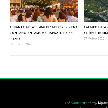
ΆΓΝΑΝΤΑ ΆΡΤΑΣ: «ΚΑΓΚΕΛΆΡΙ 2025» – ΈΝΑ
ΑΔΕΛΦΌΤΗΤΑ 
ΖΩΝΤΑΝΌ ΑΝΤΆΜΩΜΑ ΠΑΡΆΔΟΣΗΣ ΚΑΙ
ΣΥΓΚΡΟΤΉΘΗΚΕ
27 Μαΐου 2022
ΨΥΧΉΣ !!!
30 Ιουλίου 2025
Η
Αδελφότητα
από την ίδρυσή