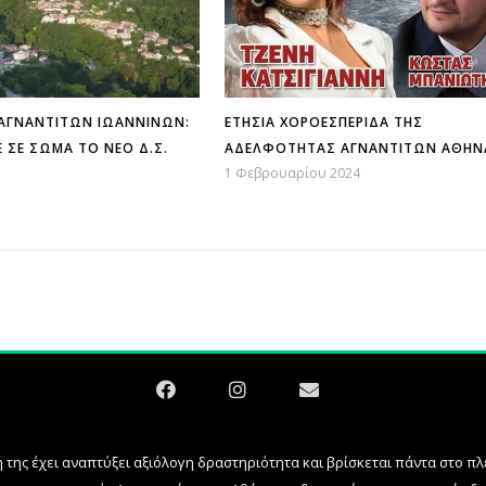
ΑΓΝΑΝΤΙΤΏΝ ΙΩΑΝΝΊΝΩΝ:
ΕΤΉΣΙΑ ΧΟΡΟΕΣΠΕΡΊΔΑ ΤΗΣ
 ΣΕ ΣΏΜΑ ΤΟ ΝΈΟ Δ.Σ.
ΑΔΕΛΦΌΤΗΤΑΣ ΑΓΝΑΝΤΙΤΏΝ ΑΘΉΝ
1 Φεβρουαρίου 2024
 της έχει αναπτύξει αξιόλογη δραστηριότητα και βρίσκεται πάντα στο 